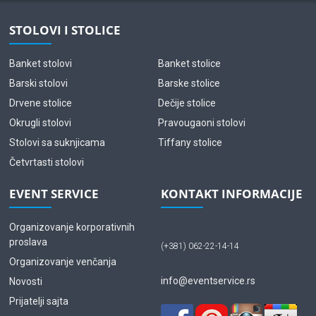
STOLOVI I STOLICE
Banket stolovi
Banket stolice
Barski stolovi
Barske stolice
Drvene stolice
Dečije stolice
Okrugli stolovi
Pravougaoni stolovi
Stolovi sa suknjicama
Tiffany stolice
Četvrtasti stolovi
EVENT SERVICE
KONTAKT INFORMACIJE
Organizovanje korporativnih
proslava
(+381) 062-22-14-14
Organizovanje venčanja
info@eventservice.rs
Novosti
Prijatelji sajta