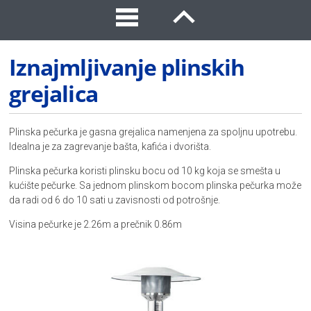
Iznajmljivanje plinskih
grejalica
Plinska pečurka je gasna grejalica namenjena za spoljnu upotrebu.
Idealna je za zagrevanje bašta, kafića i dvorišta.
Plinska pečurka koristi plinsku bocu od 10 kg koja se smešta u
kućište pečurke. Sa jednom plinskom bocom plinska pečurka može
da radi od 6 do 10 sati u zavisnosti od potrošnje.
Visina pečurke je 2.26m a prečnik 0.86m