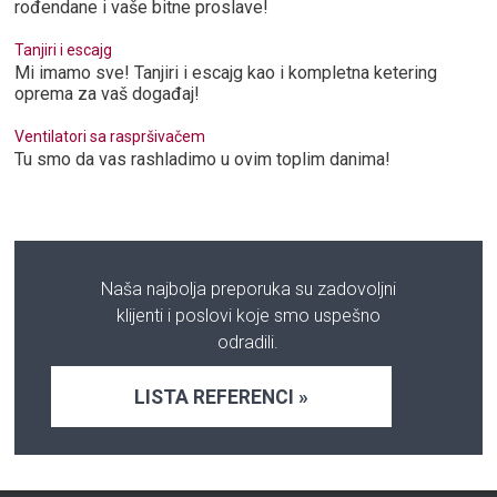
rođendane i vaše bitne proslave!
Tanjiri i escajg
Mi imamo sve! Tanjiri i escajg kao i kompletna ketering
oprema za vaš događaj!
Ventilatori sa raspršivačem
Tu smo da vas rashladimo u ovim toplim danima!
Naša najbolja preporuka su zadovoljni
klijenti i poslovi koje smo uspešno
odradili.
LISTA REFERENCI »