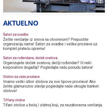
AKTUELNO
Šatori za svadbe
Želite venčanje iz snova na otvorenom? Prepustite
organizaciju nama! Šatori za svadbe i velike proslave uz
komplet prateću opremu!
Šatori za rođendane, doček svatova...
Organizujete doček svatova, dečiji rođendan? Ili neki
korporativni događaj? Pogledajte našu ponudu šatora!
Stolovi za vaše proslave
Imamo veliki izbor stolova za sve tipove proslava! Ako
želite glamurozno slavlje pogledajte naše okrugle banket
stolove!
Tiffany stolice
Tifani stolice u beloj i zlatnoj boji, za nezaboravna venčanja,