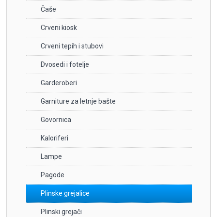
Čaše
Crveni kiosk
Crveni tepih i stubovi
Dvosedi i fotelje
Garderoberi
Garniture za letnje bašte
Govornica
Kaloriferi
Lampe
Pagode
Plinske grejalice
Plinski grejači