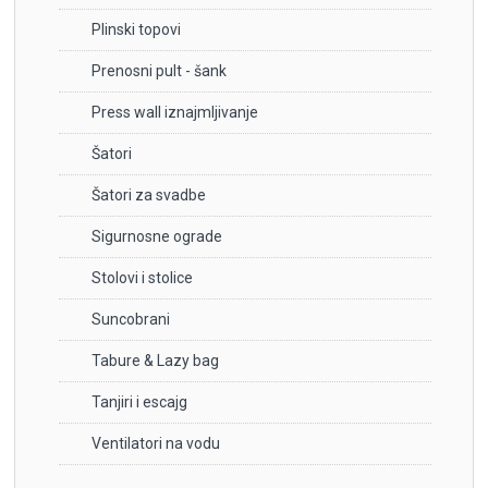
Plinski topovi
Prenosni pult - šank
Press wall iznajmljivanje
Šatori
Šatori za svadbe
Sigurnosne ograde
Stolovi i stolice
Suncobrani
Tabure & Lazy bag
Tanjiri i escajg
Ventilatori na vodu