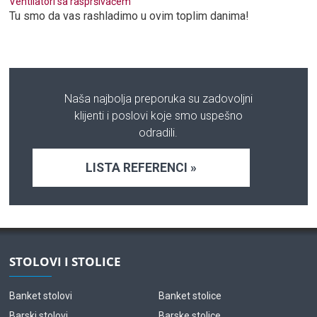
Ventilatori sa raspršivačem
Tu smo da vas rashladimo u ovim toplim danima!
Naša najbolja preporuka su zadovoljni
klijenti i poslovi koje smo uspešno
odradili.
LISTA REFERENCI »
STOLOVI I STOLICE
Banket stolovi
Banket stolice
Barski stolovi
Barske stolice