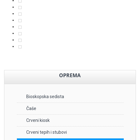
OPREMA
Bioskopska sedista
Čaše
Crveni kiosk
Crveni tepih i stubovi