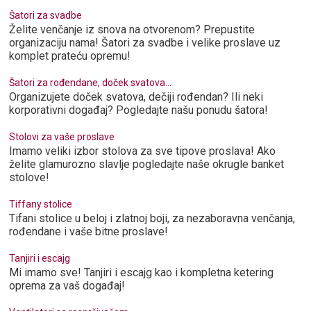
Šatori za svadbe
Želite venčanje iz snova na otvorenom? Prepustite
organizaciju nama! Šatori za svadbe i velike proslave uz
komplet prateću opremu!
Šatori za rođendane, doček svatova...
Organizujete doček svatova, dečiji rođendan? Ili neki
korporativni događaj? Pogledajte našu ponudu šatora!
Stolovi za vaše proslave
Imamo veliki izbor stolova za sve tipove proslava! Ako
želite glamurozno slavlje pogledajte naše okrugle banket
stolove!
Tiffany stolice
Tifani stolice u beloj i zlatnoj boji, za nezaboravna venčanja,
rođendane i vaše bitne proslave!
Tanjiri i escajg
Mi imamo sve! Tanjiri i escajg kao i kompletna ketering
oprema za vaš događaj!