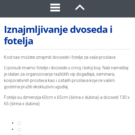
Iznajmljivanje dvoseda i
fotelja
Kod nas možete iznajmiti dvosede i fotelje za vaše proslave.
U ponudi imamo fotelje i dvosede u crnoj i beloj boji. Naš nameštaj
je idalan za organizovanje različitih vip događaja, seminara,
korporativnih proslava kao i ostalih proslava koje će vašim
gostima pružiti ekskluzivni ugođaj.
Fotelje su dimenzija 60cm x 65cm (širina x dubina) a dvosedi 130 x
65 (širina x dubina)