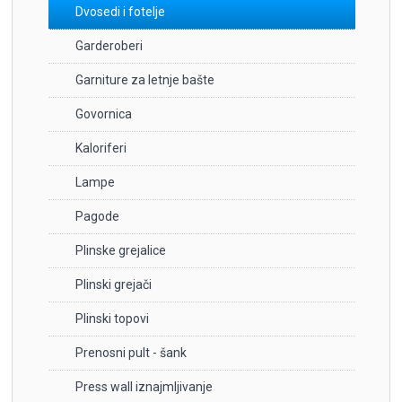
Dvosedi i fotelje
Garderoberi
Garniture za letnje bašte
Govornica
Kaloriferi
Lampe
Pagode
Plinske grejalice
Plinski grejači
Plinski topovi
Prenosni pult - šank
Press wall iznajmljivanje