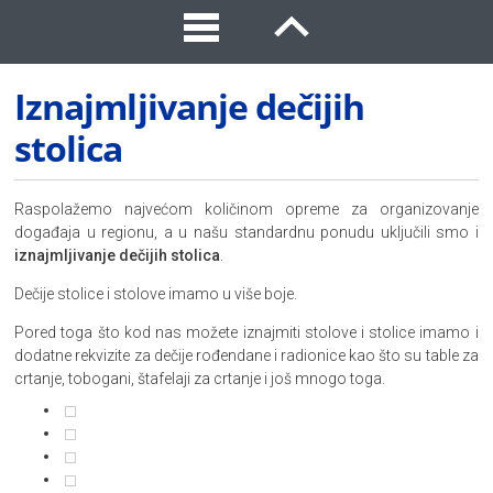
Iznajmljivanje dečijih
stolica
Raspolažemo najvećom količinom opreme za organizovanje
događaja u regionu, a u našu standardnu ponudu uključili smo i
iznajmljivanje dečijih stolica
.
Dečije stolice i stolove imamo u više boje.
Pored toga što kod nas možete iznajmiti stolove i stolice imamo i
dodatne rekvizite za dečije rođendane i radionice kao što su table za
crtanje, tobogani, štafelaji za crtanje i još mnogo toga.