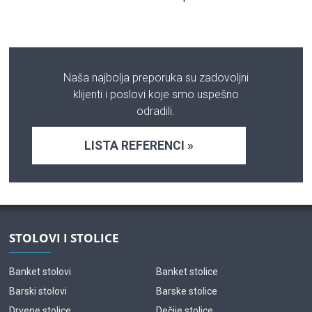
Naša najbolja preporuka su zadovoljni
klijenti i poslovi koje smo uspešno
odradili.
LISTA REFERENCI »
STOLOVI I STOLICE
Banket stolovi
Banket stolice
Barski stolovi
Barske stolice
Drvene stolice
Dečije stolice