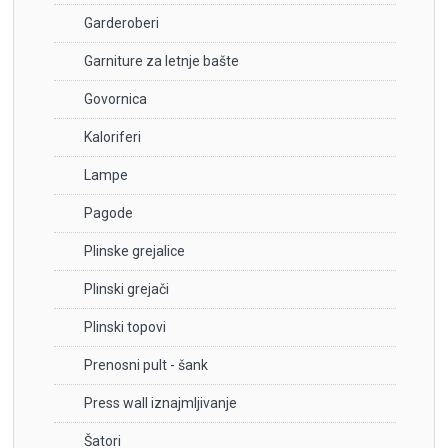
Garderoberi
Garniture za letnje bašte
Govornica
Kaloriferi
Lampe
Pagode
Plinske grejalice
Plinski grejači
Plinski topovi
Prenosni pult - šank
Press wall iznajmljivanje
Šatori