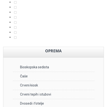
OPREMA
Bioskopska sedista
Čaše
Crveni kiosk
Crveni tepih i stubovi
Dvosedi i fotelje