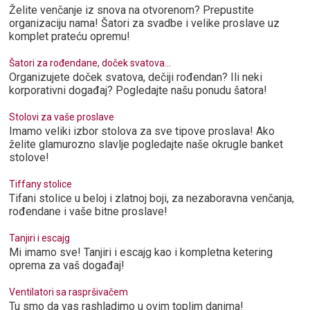
Želite venčanje iz snova na otvorenom? Prepustite
organizaciju nama! Šatori za svadbe i velike proslave uz
komplet prateću opremu!
Šatori za rođendane, doček svatova...
Organizujete doček svatova, dečiji rođendan? Ili neki
korporativni događaj? Pogledajte našu ponudu šatora!
Stolovi za vaše proslave
Imamo veliki izbor stolova za sve tipove proslava! Ako
želite glamurozno slavlje pogledajte naše okrugle banket
stolove!
Tiffany stolice
Tifani stolice u beloj i zlatnoj boji, za nezaboravna venčanja,
rođendane i vaše bitne proslave!
Tanjiri i escajg
Mi imamo sve! Tanjiri i escajg kao i kompletna ketering
oprema za vaš događaj!
Ventilatori sa raspršivačem
Tu smo da vas rashladimo u ovim toplim danima!